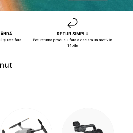
BÂNDĂ
RETUR SIMPLU
l și rate fara
Poti returna produsul fara a declara un motiv in
14 zile
inut