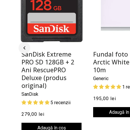
SanDisk Extreme
Fundal foto 
PRO SD 128GB + 2
Arctic White
Ani RescuePRO
10m
Deluxe (produs
Generic
original)
1 r
SanDisk
195,00 lei
5 recenzii
Adaugă în
279,00 lei
Adaugă în coș